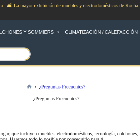
do
|
🛋️ La mayor exhibición de muebles y electrodomésticos de Rocha
LCHONES Y SOMMIERS
CLIMATIZACIÓN / CALEFACCIÓN
¿Preguntas Frecuentes?
Inicio
¿Preguntas Frecuentes?
ar, que incluyen muebles, electrodomésticos, tecnología, colchones, mo
nos. Haremos todo lo posible por conseguirlo para ti.