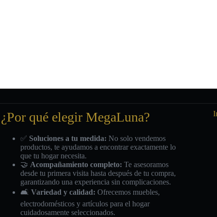
¿Por qué elegir MegaLuna?
I
✅
Soluciones a tu medida:
No solo vendemos
productos, te ayudamos a encontrar exactamente lo
que tu hogar necesita.
🤝
Acompañamiento completo:
Te asesoramos
desde tu primera visita hasta después de tu compra,
garantizando una experiencia sin complicaciones.
🛋️
Variedad y calidad:
Ofrecemos muebles,
electrodomésticos y artículos para el hogar
cuidadosamente seleccionados.