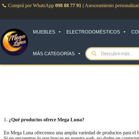
Saltar
📞 Comprá por WhatsApp
098 88 77 91
|
Asesoramiento personaliza
al
contenido
MUEBLES
ELECTRODOMÉSTICOS
CO
Products
MÁS CATEGORÍAS
search
1.
¿Qué productos ofrece Mega Luna?
En Mega Luna ofrecemos una amplia variedad de productos para el hog
Si no encuentras lo que buscas en nuestra web, no dudes en contactar