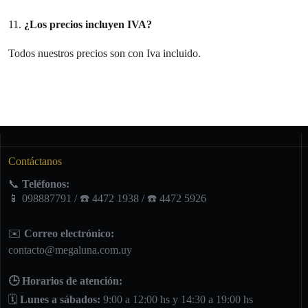
11.
¿
Los precios incluyen IVA?
Todos nuestros precios son con Iva incluido.
Contáctanos
📞
Teléfonos:
📱 098887791 / ☎️ 4472 1938 / ☎️ 4472 5926
✉️
Correo electrónico:
contacto@megaluna.com.uy
🕒 Horarios de atención:
🗓️
Lunes a sábados:
9:00 a 12:00 hs y 14:30 a 19:00 hs