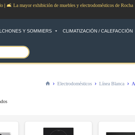
do
|
🛋️ La mayor exhibición de muebles y electrodomésticos de Rocha
LCHONES Y SOMMIERS
CLIMATIZACIÓN / CALEFACCIÓN
Electrodomésticos
Línea Blanca
A
Inicio
Sorted
ados
by
price:
low
to
high