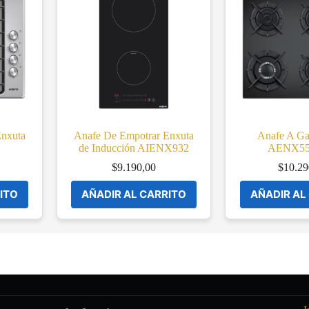
Enxuta
Anafe De Empotrar Enxuta
Anafe A Ga
de Inducción AIENX932
AENX5
$
9.190,00
$
10.29
ITO
AÑADIR AL CARRITO
AÑADIR AL