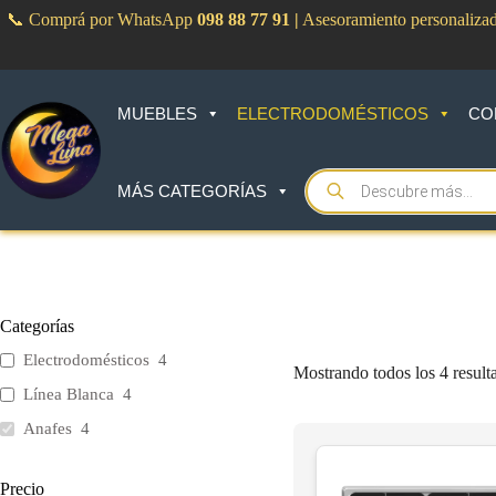
Saltar
📞 Comprá por WhatsApp
098 88 77 91
|
Asesoramiento personaliza
al
contenido
MUEBLES
ELECTRODOMÉSTICOS
CO
Products
MÁS CATEGORÍAS
search
Categorías
Electrodomésticos
4
Mostrando todos los 4 result
Línea Blanca
4
Anafes
4
Precio