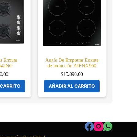
s Enxuta
Anafe De Empotrar Enxuta
542NG
de Inducción AIENX960
0,00
$
15.890,00
 CARRITO
AÑADIR AL CARRITO