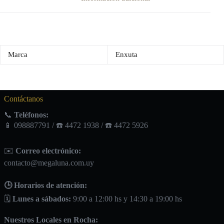
Marca
Enxuta
Contáctanos
📞
Teléfonos:
📱 098887791 / ☎️ 4472 1938 / ☎️ 4472 5926
✉️
Correo electrónico:
contacto@megaluna.com.uy
🕒 Horarios de atención:
🗓️
Lunes a sábados:
9:00 a 12:00 hs y 14:30 a 19:00 hs
Nuestros Locales en Rocha: