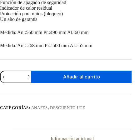
Función de apagado de seguridad
Indicador de calor residual
Protección para niños (bloqueo)
Un año de garantía
Medida: An.:560 mm Pr.:490 mm Al.:60 mm
Medida: An.: 268 mm Pr.: 500 mm Al.: 55 mm
Anafe
Añadir al carrito
De
Empotrar
Enxuta
de
Inducción
AIENX960
CATEGORÍAS:
ANAFES
,
DESCUENTO UTE
cantidad
Información adicional