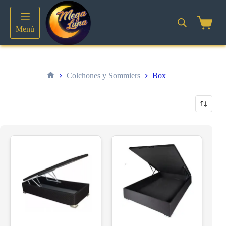
Saltar
al
contenido
Shoppin
Menú
cart
Colchones y Sommiers
Box
Inicio