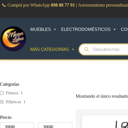
Saltar
📞 Comprá por WhatsApp
098 88 77 91
|
Asesoramiento personaliza
al
contenido
MUEBLES
ELECTRODOMÉSTICOS
CO
Products
MÁS CATEGORÍAS
search
Categorías
Fitness
1
Mostrando el único resultad
Elípticas
1
Precio