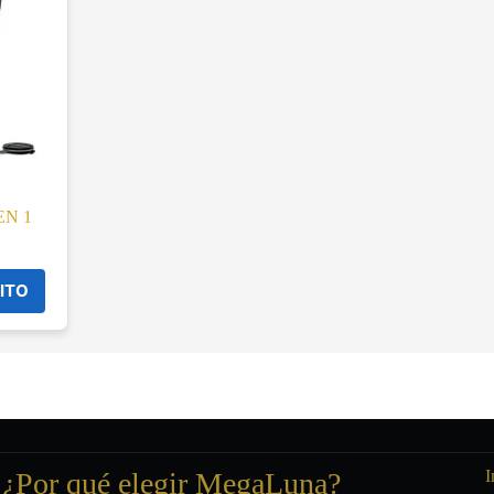
EN 1
ITO
¿Por qué elegir MegaLuna?
I