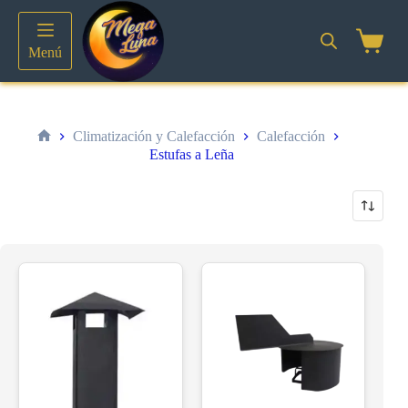
Saltar
al
contenido
Shoppin
Menú
cart
Climatización y Calefacción
Calefacción
Inicio
Estufas a Leña