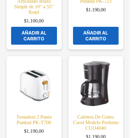
Articulado Brazo
Punktal PK-723
Simple de 10″ a 55″
$
1.190,00
Rotel
$
1.100,00
AÑADIR AL
AÑADIR AL
CARRITO
CARRITO
Tostadora 2 Panes
Cafetera De Goteo
Punktal PK-T700
Cuori Modelo Profumo
CUO4040
$
1.190,00
$
1.190,00