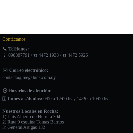
Contáctanos
📞
Teléfonos:
📱 098887791 / ☎️ 4472 1938 / ☎️ 4472 5926
✉️
Correo electrónico:
contacto@megaluna.com.uy
🕒 Horarios de atención:
🗓️
Lunes a sábados:
9:00 a 12:00 hs y 14:30 a 19:00 hs
Nuestros Locales en Rocha:
1) Luis Alberto de Herrera 304
2) Ruta 9 esquina Tomas Barrios
3) General Artigas 132