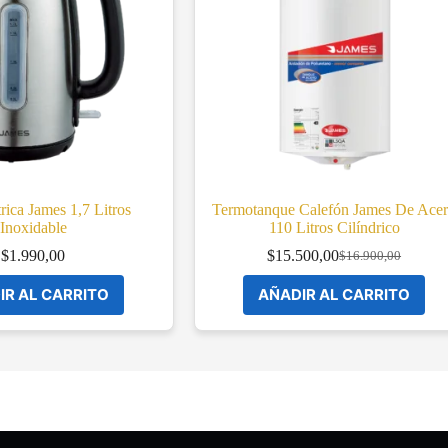
trica James 1,7 Litros
Termotanque Calefón James De Ace
Inoxidable
110 Litros Cilíndrico
$
1.990,00
$
15.500,00
$
16.900,00
Original
Current
price
price
IR AL CARRITO
AÑADIR AL CARRITO
was:
is:
$16.900,00.
$15.500,00.