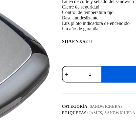
Línea de corte y sellado del sándwich
Cierre de seguridad
Control de temperatura fijo
Base antideslizante
Luz piloto indicadora de encendido
Un año de garantía
SDAENXS211
Sandwichera
Enxuta
SDAENXS211
cantidad
CATEGORÍA:
SANDWICHERAS
ETIQUETAS:
JAMES
,
SANDWICHERA