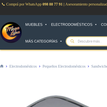
Saltar
📞 Comprá por WhatsApp
098 88 77 91
|
Asesoramiento personaliza
al
contenido
MUEBLES
ELECTRODOMÉSTICOS
CO
Products
MÁS CATEGORÍAS
search
Electrodomésticos
Pequeños Electrodomésticos
Sandwiche
Inicio