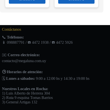
Contáctanos
📞
Teléfonos:
📱 098887791 / ☎️ 4472 1938 / ☎️ 4472 5926
✉️
Correo electrónico:
contacto@megaluna.com.uy
🕒 Horarios de atención:
🗓️
Lunes a sábados:
9:00 a 12:00 hs y 14:30 a 19:00 hs
Nuestros Locales en Rocha:
1) Luis Alberto de Herrera 304
2) Ruta 9 esquina Tomas Barrios
3) General Artigas 132