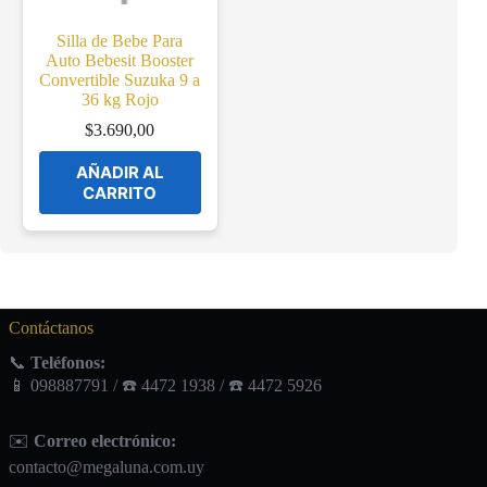
Silla de Bebe Para
Auto Bebesit Booster
Convertible Suzuka 9 a
36 kg Rojo
$
3.690,00
AÑADIR AL
CARRITO
Contáctanos
📞
Teléfonos:
📱 098887791 / ☎️ 4472 1938 / ☎️ 4472 5926
✉️
Correo electrónico:
contacto@megaluna.com.uy