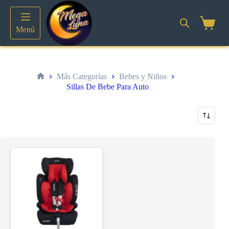
Saltar
al
contenido
Shoppin
Menú
cart
Más Categorías
Bebes y Niños
Inicio
Sillas De Bebe Para Auto