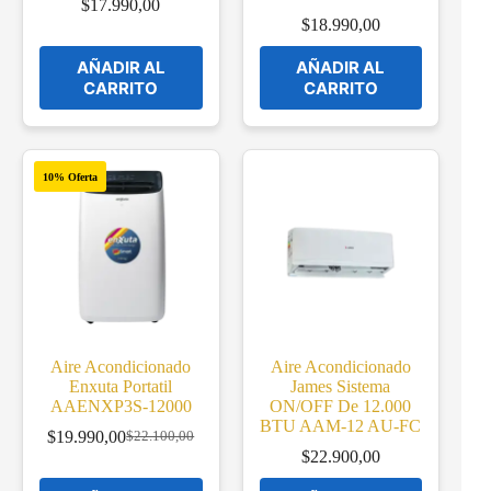
$
17.990,00
$
18.990,00
AÑADIR AL
AÑADIR AL
CARRITO
CARRITO
10% Oferta
Aire Acondicionado
Aire Acondicionado
Enxuta Portatil
James Sistema
AAENXP3S-12000
ON/OFF De 12.000
BTU AAM-12 AU-FC
$
19.990,00
$
22.100,00
Original
Current
$
22.900,00
price
price
was:
is: