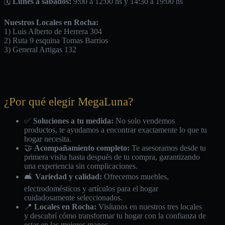
🗓️
Lunes a sábados:
9:00 a 12:00 hs y 14:30 a 19:00 hs
Nuestros Locales en Rocha:
1) Luis Alberto de Herrera 304
2) Ruta 9 esquina Tomas Barrios
3) General Artigas 132
¿Por qué elegir MegaLuna?
✅
Soluciones a tu medida:
No solo vendemos
productos, te ayudamos a encontrar exactamente lo que tu
hogar necesita.
🤝
Acompañamiento completo:
Te asesoramos desde tu
primera visita hasta después de tu compra, garantizando
una experiencia sin complicaciones.
🛋️
Variedad y calidad:
Ofrecemos muebles,
electrodomésticos y artículos para el hogar
cuidadosamente seleccionados.
📍
Locales en Rocha:
Visítanos en nuestros tres locales
y descubrí cómo transformar tu hogar con la confianza de
estar en las mejores manos.