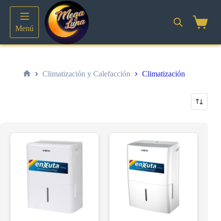
Saltar
al
contenido
Shoppin
Menú
cart
Climatización y Calefacción
Climatización
Inicio