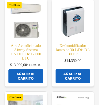
3% Oferta
Aire Acondicionado
Deshumidificador
Airway Sistema
James de 30 L/Dia DJ-
ON/OFF De 12.000
30 DP
BTU
$
14.350,00
$
13.900,00
$
14.390,00
Original
Current
price
price
AÑADIR AL
AÑADIR AL
was:
is:
CARRITO
CARRITO
$14.390,00.
$13.900,00.
17% Oferta