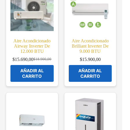
Aire Acondicionado
Aire Acondicionado
Airway Inverter De
Brilliant Inverter De
12.000 BTU
9.000 BTU
$
15.690,00
$
15.900,00
$
18.900,00
Original
Current
price
price
AÑADIR AL
AÑADIR AL
was:
is:
CARRITO
CARRITO
$18.900,00.
$15.690,00.