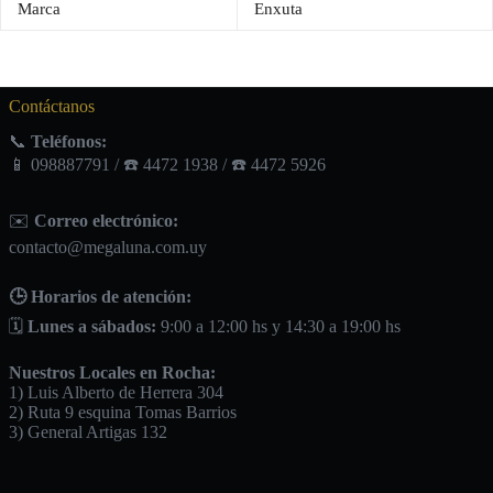
Marca
Enxuta
Contáctanos
📞
Teléfonos:
📱 098887791 / ☎️ 4472 1938 / ☎️ 4472 5926
✉️
Correo electrónico:
contacto@megaluna.com.uy
🕒 Horarios de atención:
🗓️
Lunes a sábados:
9:00 a 12:00 hs y 14:30 a 19:00 hs
Nuestros Locales en Rocha:
1) Luis Alberto de Herrera 304
2) Ruta 9 esquina Tomas Barrios
3) General Artigas 132