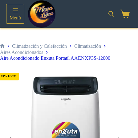
Saltar
al
contenido
Shoppin
Menú
cart
Climatización y Calefacción
Climatización
Inicio
Aires Acondicionados
Aire Acondicionado Enxuta Portatil AAENXP3S-12000
10% Oferta