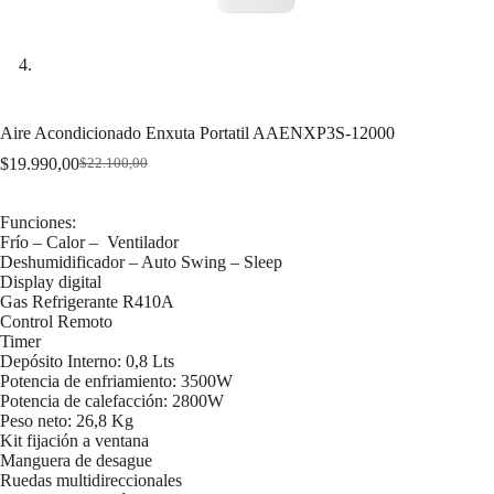
Aire Acondicionado Enxuta Portatil AAENXP3S-12000
$
19.990,00
$
22.100,00
Original
Current
price
price
was:
is:
Funciones:
$22.100,00.
$19.990,00.
Frío – Calor – Ventilador
Deshumidificador – Auto Swing – Sleep
Display digital
Gas Refrigerante R410A
Control Remoto
Timer
Depósito Interno: 0,8 Lts
Potencia de enfriamiento: 3500W
Potencia de calefacción: 2800W
Peso neto: 26,8 Kg
Kit fijación a ventana
Manguera de desague
Ruedas multidireccionales