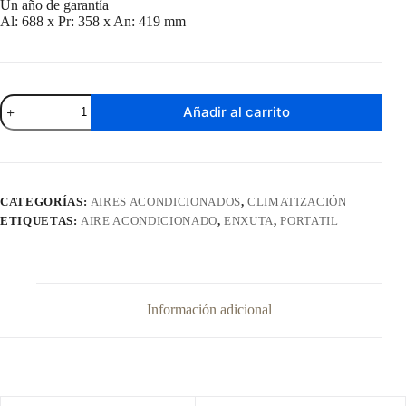
Un año de garantía
Al: 688 x Pr: 358 x An: 419 mm
Aire
Añadir al carrito
Acondicionado
Enxuta
Portatil
AAENXP3S-
12000
cantidad
CATEGORÍAS:
AIRES ACONDICIONADOS
,
CLIMATIZACIÓN
ETIQUETAS:
AIRE ACONDICIONADO
,
ENXUTA
,
PORTATIL
Información adicional