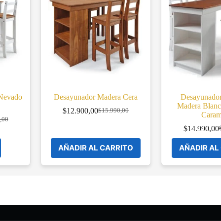
Nevado
Desayunador Madera Cera
Desayunador
Madera Blanc
$
12.900,00
$
15.990,00
Original
Current
Caram
,00
l
price
price
$
14.990,00
was:
is:
O
C
$15.990,00.
$12.900,00.
p
p
AÑADIR AL CARRITO
AÑADIR AL
,00.
,00.
w
is
$
$