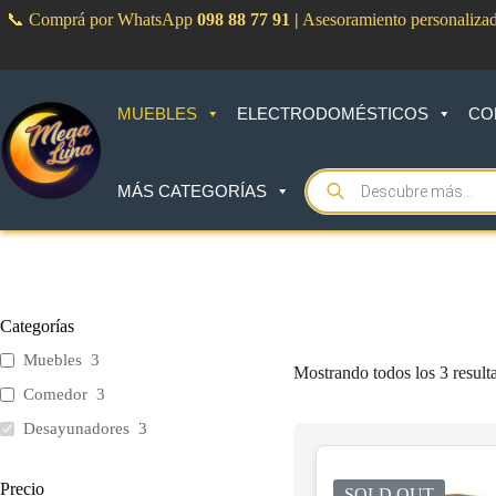
Saltar
📞 Comprá por WhatsApp
098 88 77 91
|
Asesoramiento personaliza
al
contenido
MUEBLES
ELECTRODOMÉSTICOS
CO
Products
MÁS CATEGORÍAS
search
Categorías
Muebles
3
Mostrando todos los 3 result
Comedor
3
Desayunadores
3
Precio
SOLD OUT