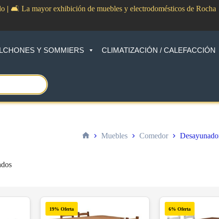
do
|
🛋️ La mayor exhibición de muebles y electrodomésticos de Rocha
LCHONES Y SOMMIERS
CLIMATIZACIÓN / CALEFACCIÓN
Muebles
Comedor
Desayunado
Inicio
Sorted
ados
by
price:
low
to
high
19% Oferta
6% Oferta