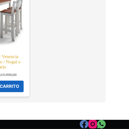
 Venencia
o / Nogal o
elo
$
15.990,00
riginal
urrent
rice
rice
 CARRITO
as:
:
15.990,00.
14.990,00.