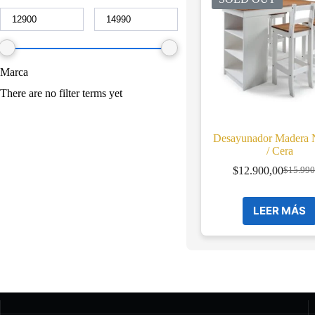
Marca
There are no filter terms yet
Desayunador Madera 
/ Cera
$
12.900,00
$
15.990
Origina
Current
price
price
was:
is:
LEER MÁS
$15.990
$12.900