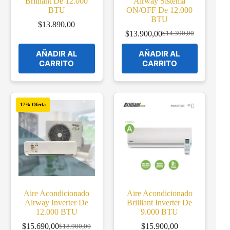
Brilliant De 12.000
Airway Sistema
BTU
ON/OFF De 12.000
BTU
$
13.890,00
$
13.900,00
$
14.390,00
Original
Current
price
price
AÑADIR AL
AÑADIR AL
was:
is:
CARRITO
CARRITO
$14.390,00.
$13.900,00.
17% Oferta
Aire Acondicionado
Aire Acondicionado
Airway Inverter De
Brilliant Inverter De
12.000 BTU
9.000 BTU
$
15.690,00
$
15.900,00
$
18.900,00