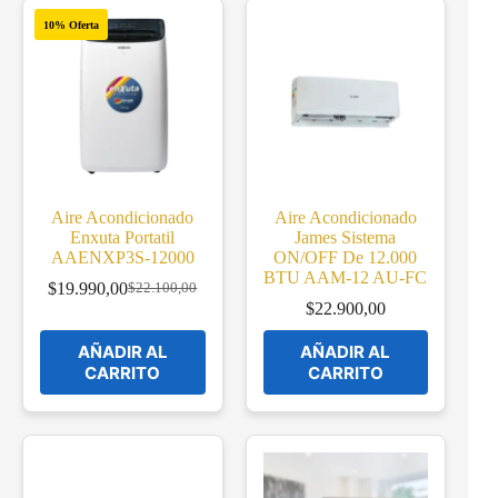
10% Oferta
Aire Acondicionado
Aire Acondicionado
Enxuta Portatil
James Sistema
AAENXP3S-12000
ON/OFF De 12.000
BTU AAM-12 AU-FC
$
19.990,00
$
22.100,00
Original
Current
$
22.900,00
price
price
was:
is:
AÑADIR AL
AÑADIR AL
$22.100,00.
$19.990,00.
CARRITO
CARRITO