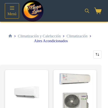
Saltar
al
contenido
Shoppin
Menú
cart
Climatización y Calefacción
Climatización
Inicio
Aires Acondicionados