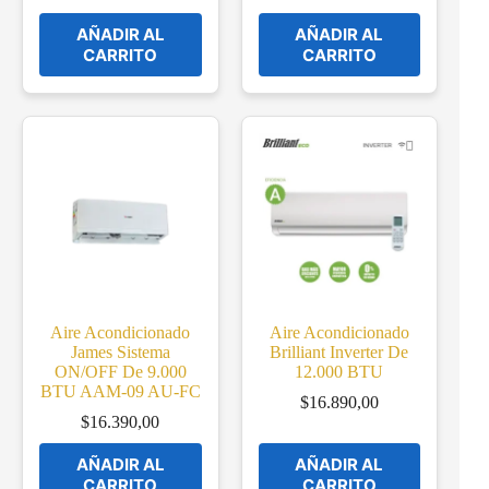
Original
Current
price
price
AÑADIR AL
AÑADIR AL
was:
is:
CARRITO
CARRITO
$18.900,00.
$15.690,00.
Aire Acondicionado
Aire Acondicionado
James Sistema
Brilliant Inverter De
ON/OFF De 9.000
12.000 BTU
BTU AAM-09 AU-FC
$
16.890,00
$
16.390,00
AÑADIR AL
AÑADIR AL
CARRITO
CARRITO