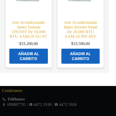
Aire Acondicionado
Aire Acondicionado
James Sistema
James Inverter Smart
ON/OFF De 18.000
De 18.000 BTU
BTU AAM-18 AU-FC
AAM-18 INF-INV
$
33.200,00
$
33.590,00
AÑADIR AL
AÑADIR AL
CARRITO
CARRITO
Contáctanos
📞
Teléfonos:
📱 098887791 / ☎️ 4472 1938 / ☎️ 4472 5926