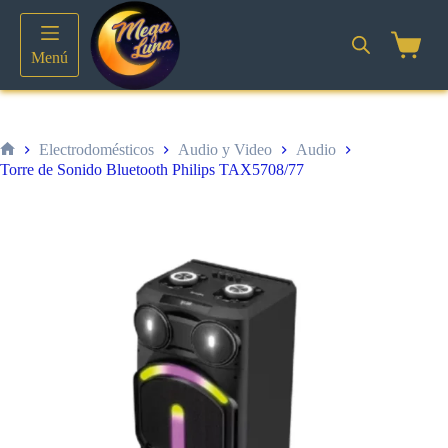
Saltar
al
contenido
Shoppin
Menú
cart
Electrodomésticos
Audio y Video
Audio
Inicio
Torre de Sonido Bluetooth Philips TAX5708/77