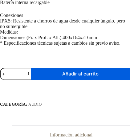
Batería interna recargable
Conexiones
IPX5: Resistente a chorros de agua desde cualquier ángulo, pero
no sumergible
Medidas:
Dimensiones (Fr. x Prof. x Alt.) 400x164x216mm
* Especificaciones técnicas sujetas a cambios sin previo aviso.
Parlante
Añadir al carrito
Activo
Punktal
3,5"
PK-
71
BAT
CATEGORÍA:
AUDIO
cantidad
Información adicional