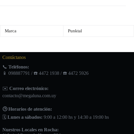
Marca
Punktal
Contáctanos
📞
Teléfonos:
📱 098887791 / ☎️ 4472 1938 / ☎️ 4472 5926
✉️
Correo electrónico:
contacto@megaluna.com.uy
🕒 Horarios de atención:
🗓️
Lunes a sábados:
9:00 a 12:00 hs y 14:30 a 19:00 hs
Nuestros Locales en Rocha: