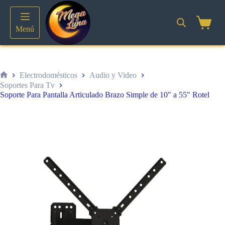
Saltar
al
contenido
Shoppin
Menú
cart
Electrodomésticos
Audio y Video
Inicio
Soportes Para Tv
Soporte Para Pantalla Articulado Brazo Simple de 10″ a 55″ Rotel