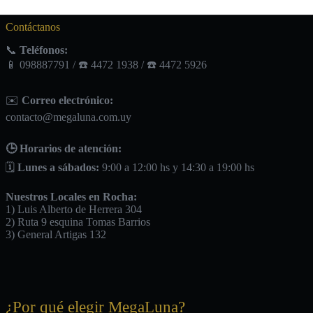
Contáctanos
📞
Teléfonos:
📱 098887791 / ☎️ 4472 1938 / ☎️ 4472 5926
✉️
Correo electrónico:
contacto@megaluna.com.uy
🕒 Horarios de atención:
🗓️
Lunes a sábados:
9:00 a 12:00 hs y 14:30 a 19:00 hs
Nuestros Locales en Rocha:
1) Luis Alberto de Herrera 304
2) Ruta 9 esquina Tomas Barrios
3) General Artigas 132
¿Por qué elegir MegaLuna?