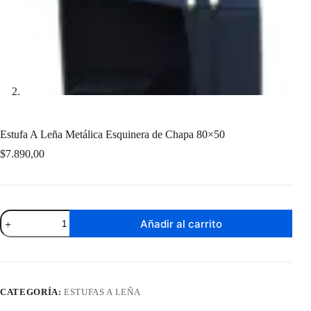
Estufa A Leña Metálica Esquinera de Chapa 80×50
$
7.890,00
Estufa
Añadir al carrito
A
Leña
Metálica
Esquinera
de
Chapa
CATEGORÍA:
ESTUFAS A LEÑA
80x50
cantidad