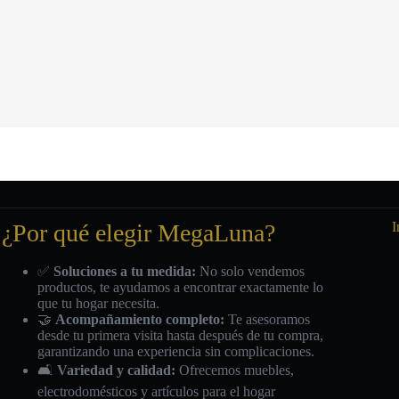
¿Por qué elegir MegaLuna?
I
✅
Soluciones a tu medida:
No solo vendemos
productos, te ayudamos a encontrar exactamente lo
que tu hogar necesita.
🤝
Acompañamiento completo:
Te asesoramos
desde tu primera visita hasta después de tu compra,
garantizando una experiencia sin complicaciones.
🛋️
Variedad y calidad:
Ofrecemos muebles,
electrodomésticos y artículos para el hogar