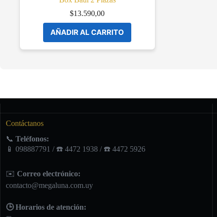
$
13.590,00
AÑADIR AL CARRITO
Contáctanos
📞
Teléfonos:
📱 098887791 / ☎️ 4472 1938 / ☎️ 4472 5926
✉️
Correo electrónico:
contacto@megaluna.com.uy
🕒 Horarios de atención: