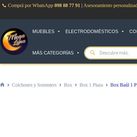
Saltar
📞 Comprá por WhatsApp
098 88 77 91
|
Asesoramiento personaliza
al
contenido
MUEBLES
ELECTRODOMÉSTICOS
CO
Products
MÁS CATEGORÍAS
search
Colchones y Sommiers
Box
Box 1 Plaza
Box Baúl 1 P
Inicio