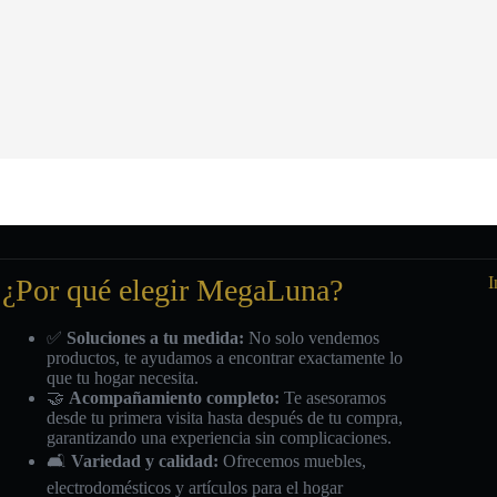
¿Por qué elegir MegaLuna?
I
✅
Soluciones a tu medida:
No solo vendemos
productos, te ayudamos a encontrar exactamente lo
que tu hogar necesita.
🤝
Acompañamiento completo:
Te asesoramos
desde tu primera visita hasta después de tu compra,
garantizando una experiencia sin complicaciones.
🛋️
Variedad y calidad:
Ofrecemos muebles,
electrodomésticos y artículos para el hogar