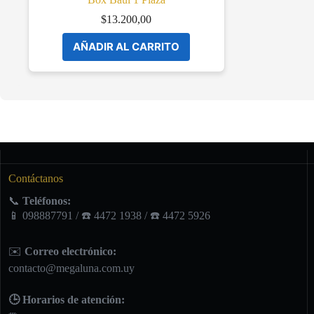
$
13.200,00
AÑADIR AL CARRITO
Contáctanos
📞
Teléfonos:
📱 098887791 / ☎️ 4472 1938 / ☎️ 4472 5926
✉️
Correo electrónico:
contacto@megaluna.com.uy
🕒 Horarios de atención: