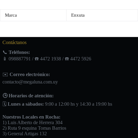
Marca
Enxuta
Contáctanos
📞
Teléfonos:
📱 098887791 / ☎️ 4472 1938 / ☎️ 4472 5926
✉️
Correo electrónico:
contacto@megaluna.com.uy
🕒 Horarios de atención:
🗓️
Lunes a sábados:
9:00 a 12:00 hs y 14:30 a 19:00 hs
Nuestros Locales en Rocha:
1) Luis Alberto de Herrera 304
2) Ruta 9 esquina Tomas Barrios
3) General Artigas 132