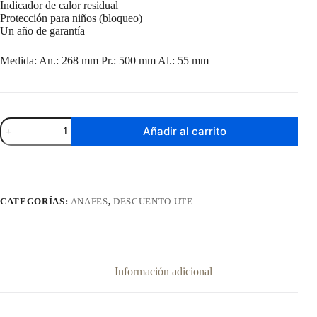
Indicador de calor residual
Protección para niños (bloqueo)
Un año de garantía
Medida: An.: 268 mm Pr.: 500 mm Al.: 55 mm
Anafe
Añadir al carrito
De
Empotrar
Enxuta
de
Inducción
AIENX932
CATEGORÍAS:
ANAFES
,
DESCUENTO UTE
cantidad
Información adicional