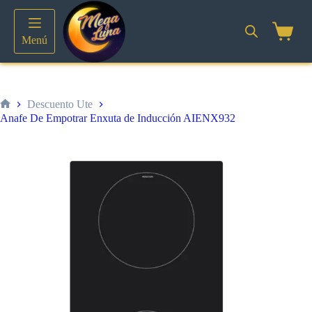
Saltar
al
contenido
Shoppin
Menú
cart
Descuento Ute
Inicio
Anafe De Empotrar Enxuta de Inducción AIENX932