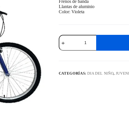
Frenos de banda
Llantas de aluminio
Color: Violeta
Bicicleta
Baccio
Alpina
Lady
Rodado
24"
cantidad
CATEGORÍAS:
DIA DEL NIÑO
,
JUVEN