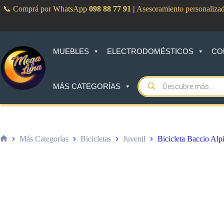
Saltar
📞 Comprá por WhatsApp
098 88 77 91
|
Asesoramiento personaliza
al
contenido
MUEBLES
ELECTRODOMÉSTICOS
CO
Products
MÁS CATEGORÍAS
search
Más Categorías
Bicicletas
Juvenil
Bicicleta Baccio Al
Inicio