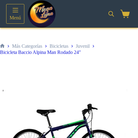
Saltar
al
contenido
Shoppin
Menú
cart
Más Categorías
Bicicletas
Juvenil
Inicio
Bicicleta Baccio Alpina Man Rodado 24″