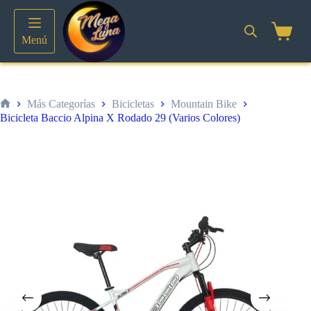
Saltar
al
contenido
Shoppin
Menú
cart
Más Categorías
Bicicletas
Mountain Bike
Inicio
Bicicleta Baccio Alpina X Rodado 29 (Varios Colores)