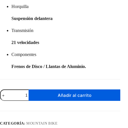
Horquilla
Suspensión delantera
Transmisión
21 velocidades
Componentes
Frenos de Disco / Llantas de Aluminio.
Bicicleta
Añadir al carrito
Baccio
Alpina
X
Rodado
29
(Varios
CATEGORÍA:
MOUNTAIN BIKE
Colores)