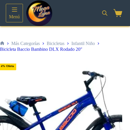
Saltar
al
contenido
Shoppin
Menú
cart
Más Categorías
Bicicletas
Infantil Niño
Inicio
Bicicleta Baccio Bambino DLX Rodado 20″
4% Oferta