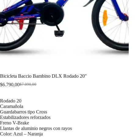
Bicicleta Baccio Bambino DLX Rodado 20″
$
6.790,00
$
7.090,00
Original
Current
price
price
was:
is:
Rodado 20
$7.090,00.
$6.790,00.
Caramañola
Guardabarros tipo Cross
Estabilizadores reforzados
Freno V-Brake
Llantas de aluminio negros con rayos
Color: Azul – Naranja