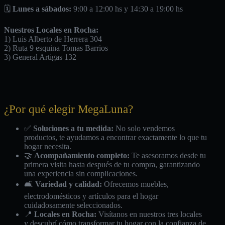
🗓️
Lunes a sábados:
9:00 a 12:00 hs y 14:30 a 19:00 hs
Nuestros Locales en Rocha:
1) Luis Alberto de Herrera 304
2) Ruta 9 esquina Tomas Barrios
3) General Artigas 132
¿Por qué elegir MegaLuna?
✅
Soluciones a tu medida:
No solo vendemos
productos, te ayudamos a encontrar exactamente lo que tu
hogar necesita.
🤝
Acompañamiento completo:
Te asesoramos desde tu
primera visita hasta después de tu compra, garantizando
una experiencia sin complicaciones.
🛋️
Variedad y calidad:
Ofrecemos muebles,
electrodomésticos y artículos para el hogar
cuidadosamente seleccionados.
📍
Locales en Rocha:
Visítanos en nuestros tres locales
y descubrí cómo transformar tu hogar con la confianza de