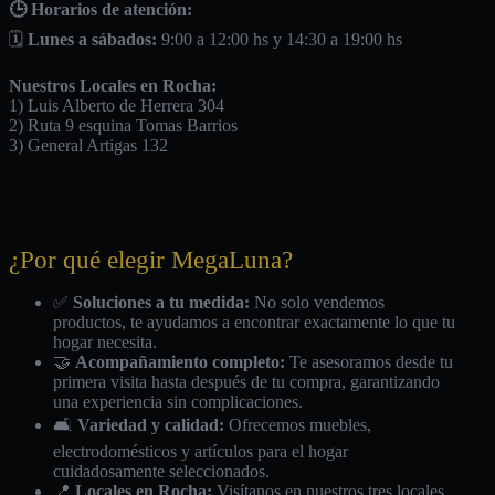
🕒 Horarios de atención:
🗓️
Lunes a sábados:
9:00 a 12:00 hs y 14:30 a 19:00 hs
Nuestros Locales en Rocha:
1) Luis Alberto de Herrera 304
2) Ruta 9 esquina Tomas Barrios
3) General Artigas 132
¿Por qué elegir MegaLuna?
✅
Soluciones a tu medida:
No solo vendemos
productos, te ayudamos a encontrar exactamente lo que tu
hogar necesita.
🤝
Acompañamiento completo:
Te asesoramos desde tu
primera visita hasta después de tu compra, garantizando
una experiencia sin complicaciones.
🛋️
Variedad y calidad:
Ofrecemos muebles,
electrodomésticos y artículos para el hogar
cuidadosamente seleccionados.
📍
Locales en Rocha:
Visítanos en nuestros tres locales