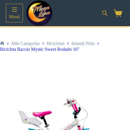
Saltar
al
contenido
Shoppin
Menú
cart
Más Categorías
Bicicletas
Infantil Niña
Inicio
Bicicleta Baccio Mystic Sweet Rodado 16″