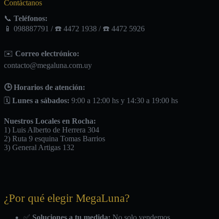
Contáctanos
📞
Teléfonos:
📱 098887791 / ☎️ 4472 1938 / ☎️ 4472 5926
✉️
Correo electrónico:
contacto@megaluna.com.uy
🕒 Horarios de atención:
🗓️
Lunes a sábados:
9:00 a 12:00 hs y 14:30 a 19:00 hs
Nuestros Locales en Rocha:
1) Luis Alberto de Herrera 304
2) Ruta 9 esquina Tomas Barrios
3) General Artigas 132
¿Por qué elegir MegaLuna?
✅
Soluciones a tu medida:
No solo vendemos