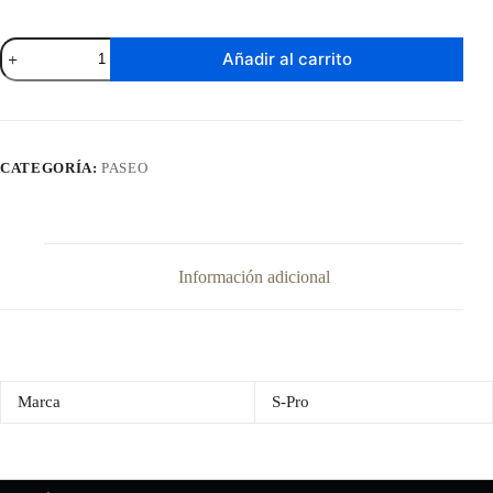
Bicicleta
Añadir al carrito
S-
Pro
Clipper
(Varios
Colores)
cantidad
CATEGORÍA:
PASEO
Información adicional
Marca
S-Pro