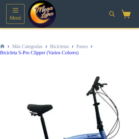
Saltar
al
contenido
Shoppin
Menú
cart
Más Categorías
Bicicletas
Paseo
Inicio
Bicicleta S-Pro Clipper (Varios Colores)