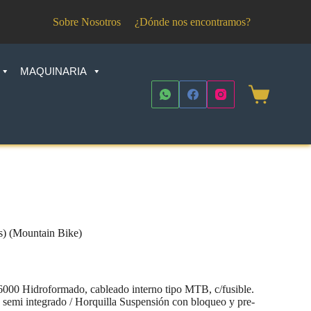
Sobre Nosotros
¿Dónde nos encontramos?
MAQUINARIA
Shopping
cart
s) (Mountain Bike)
6000 Hidroformado, cableado interno tipo MTB, c/fusible.
on semi integrado / Horquilla Suspensión con bloqueo y pre-