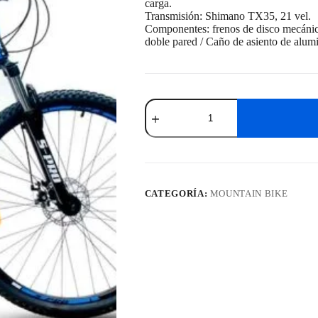
carga.
Transmisión: Shimano TX35, 21 vel.
Componentes: frenos de disco mecánicos
doble pared / Caño de asiento de alumi
Bicicleta
S-
Pro
Vx
29"
(Varios
Colores)
(Mountain
CATEGORÍA:
MOUNTAIN BIKE
Bike)
cantidad