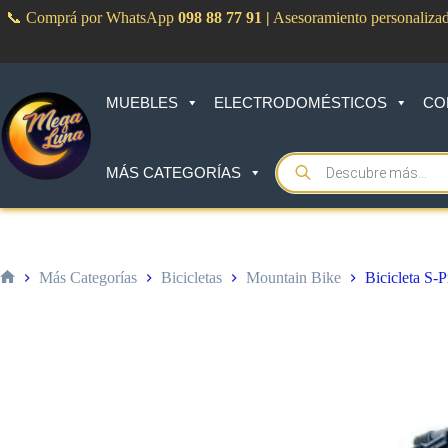
Saltar
📞 Comprá por WhatsApp
098 88 77 91
|
Asesoramiento personaliza
al
contenido
MUEBLES
ELECTRODOMÉSTICOS
CO
Products
MÁS CATEGORÍAS
search
Más Categorías
Bicicletas
Mountain Bike
Bicicleta S-
Inicio