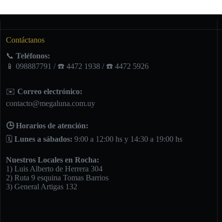
Contáctanos
📞
Teléfonos:
📱 098887791 / ☎️ 4472 1938 / ☎️ 4472 5926
✉️
Correo electrónico:
contacto@megaluna.com.uy
🕒 Horarios de atención:
🗓️
Lunes a sábados:
9:00 a 12:00 hs y 14:30 a 19:00 hs
Nuestros Locales en Rocha:
1) Luis Alberto de Herrera 304
2) Ruta 9 esquina Tomas Barrios
3) General Artigas 132