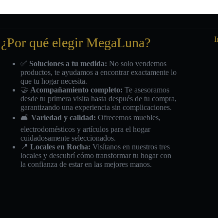
¿Por qué elegir MegaLuna?
I
✅
Soluciones a tu medida:
No solo vendemos
productos, te ayudamos a encontrar exactamente lo
que tu hogar necesita.
🤝
Acompañamiento completo:
Te asesoramos
desde tu primera visita hasta después de tu compra,
garantizando una experiencia sin complicaciones.
🛋️
Variedad y calidad:
Ofrecemos muebles,
electrodomésticos y artículos para el hogar
cuidadosamente seleccionados.
📍
Locales en Rocha:
Visítanos en nuestros tres
locales y descubrí cómo transformar tu hogar con
la confianza de estar en las mejores manos.