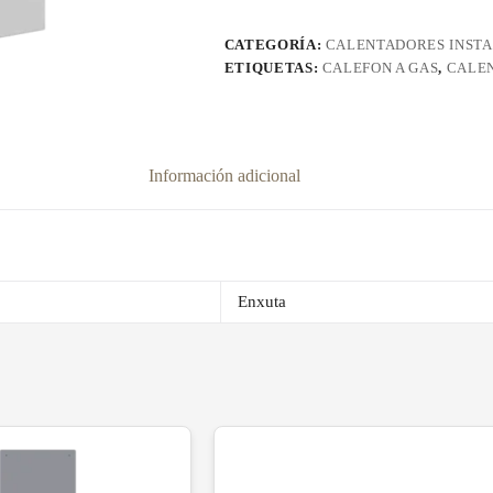
Litros
TENX10G
CATEGORÍA:
CALENTADORES INSTA
cantidad
ETIQUETAS:
CALEFON A GAS
,
CALEN
Información adicional
Enxuta