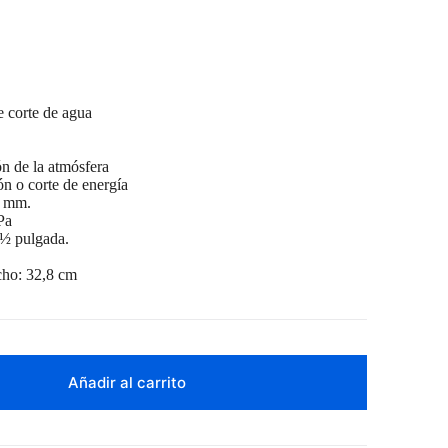
e corte de agua
n de la atmósfera
n o corte de energía
3 mm.
Pa
 ½ pulgada.
cho: 32,8 cm
Añadir al carrito