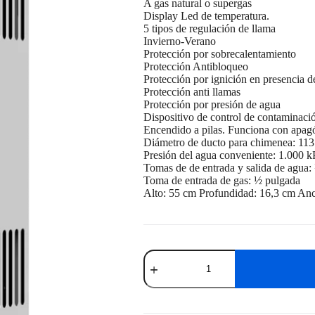
A gas natural o supergas
Display Led de temperatura.
5 tipos de regulación de llama
Invierno-Verano
Protección por sobrecalentamiento
Protección Antibloqueo
Protección por ignición en presencia d
Protección anti llamas
Protección por presión de agua
Dispositivo de control de contaminació
Encendido a pilas. Funciona con apagó
Diámetro de ducto para chimenea: 11
Presión del agua conveniente: 1.000 k
Tomas de de entrada y salida de agua:
Toma de entrada de gas: ½ pulgada
Alto: 55 cm Profundidad: 16,3 cm An
Calentador
Instantaneo
a
Gas
Enxuta
10