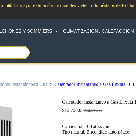
do
|
🛋️ La mayor exhibición de muebles y electrodomésticos de Rocha
LCHONES Y SOMMIERS
CLIMATIZACIÓN / CALEFACCIÓN
dores Instantáneos a Gas
Calentador Instantaneo a Gas Enxuta 10
Calentador Instantaneo a Gas Enxut
$
10.700,00
$
12.190,00
Original
Current
price
price
was:
is:
Capacidad: 10 Litros /min
$12.190,00.
$10.700,00.
Tiro natural. Encendido automático