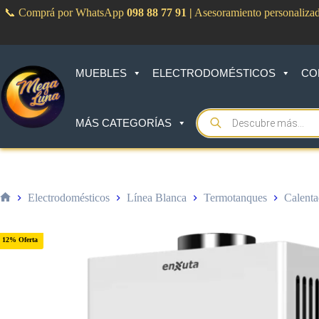
Saltar
📞 Comprá por WhatsApp
098 88 77 91
|
Asesoramiento personaliza
al
contenido
MUEBLES
ELECTRODOMÉSTICOS
CO
Products
MÁS CATEGORÍAS
search
Electrodomésticos
Línea Blanca
Termotanques
Calenta
Inicio
12% Oferta