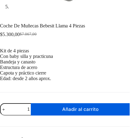
Coche De Muñecas Bebesit Llama 4 Piezas
$
5.300,00
$
7.067,00
Original
Current
price
price
was:
is:
Kit de 4 piezas
$7.067,00.
$5.300,00.
Con baby silla y practicuna
Bandeja y canasto
Estructura de acero
Capota y práctico cierre
Edad: desde 2 años aprox.
Coche
Añadir al carrito
De
Muñecas
Bebesit
Llama
4
Piezas