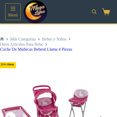
Saltar
al
contenido
Shoppin
Menú
cart
Más Categorías
Bebes y Niños
Inicio
Otros Articulos Para Bebe
Coche De Muñecas Bebesit Llama 4 Piezas
25% Oferta