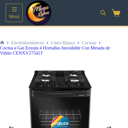
Saltar
al
contenido
Shoppin
Menú
cart
Electrodomésticos
Línea Blanca
Cocinas
Inicio
Cocina a Gas Enxuta 4 Hornallas Inoxidable Con Mesada de
Vidrio CENXV27542T