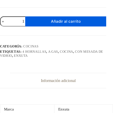
Cocina
Añadir al carrito
a
Gas
Enxuta
4
Hornallas
Inoxidable
CATEGORÍA:
COCINAS
Con
ETIQUETAS:
4 HORNALLAS
,
A GAS
,
COCINA
,
CON MESADA DE
Mesada
VIDRIO
,
ENXUTA
de
Vidrio
CENXV27542T
cantidad
Información adicional
Marca
Enxuta