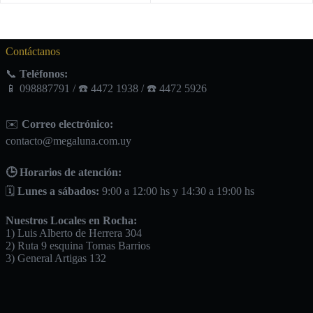
Contáctanos
📞
Teléfonos:
📱 098887791 / ☎️ 4472 1938 / ☎️ 4472 5926
✉️
Correo electrónico:
contacto@megaluna.com.uy
🕒 Horarios de atención:
🗓️
Lunes a sábados:
9:00 a 12:00 hs y 14:30 a 19:00 hs
Nuestros Locales en Rocha:
1) Luis Alberto de Herrera 304
2) Ruta 9 esquina Tomas Barrios
3) General Artigas 132