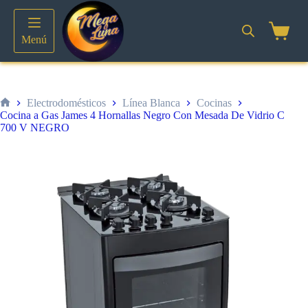
Saltar
al
contenido
Shoppin
Menú
cart
Electrodomésticos
Línea Blanca
Cocinas
Inicio
Cocina a Gas James 4 Hornallas Negro Con Mesada De Vidrio C
700 V NEGRO