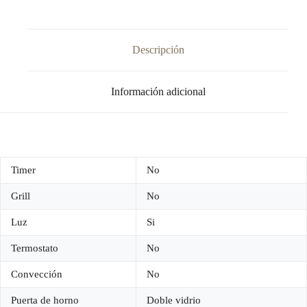
C
700
V
NEGRO
Descripción
cantidad
Información adicional
Timer
No
Grill
No
Luz
Si
Termostato
No
Convección
No
Puerta de horno
Doble vidrio