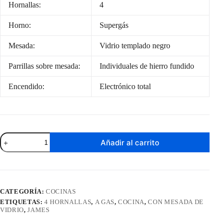
Hornallas:
4
Horno:
Supergás
Mesada:
Vidrio templado negro
Parrillas sobre mesada:
Individuales de hierro fundido
Encendido:
Electrónico total
Cocina
Añadir al carrito
a
Gas
James
4
Hornallas
Negro
CATEGORÍA:
COCINAS
Con
ETIQUETAS:
4 HORNALLAS
,
A GAS
,
COCINA
,
CON MESADA DE
Mesada
VIDRIO
,
JAMES
De
Vidrio