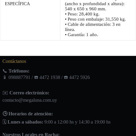
ESPECÍFICA
(ancho x profundidad x altura):
540 x 650 x 960 mm.
• Peso: 28,400 kg.
• Peso con embalaje: 31,550 kg.
• Cable de alimentación: 3 en
línea.
• Garantía: 1 año.
Contáctanos
📞
Teléfonos:
📱 098887791 / ☎️ 4472 1938 / ☎️ 4472 5926
✉️
Correo electrónico:
contacto@megaluna.com.uy
🕒 Horarios de atención:
🗓️
Lunes a sábados:
9:00 a 12:00 hs y 14:30 a 19:00 hs
Nuestros Locales en Rocha: