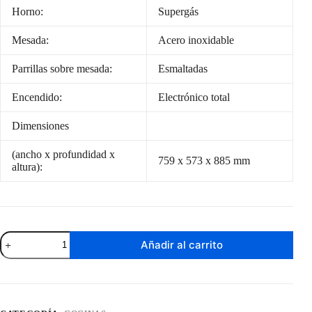
Horno:
Supergás
Mesada:
Acero inoxidable
Parrillas sobre mesada:
Esmaltadas
Encendido:
Electrónico total
Dimensiones
(ancho x profundidad x
759 x 573 x 885 mm
altura):
Cocina
Añadir al carrito
a
Gas
James
5
Hornallas
Blanco