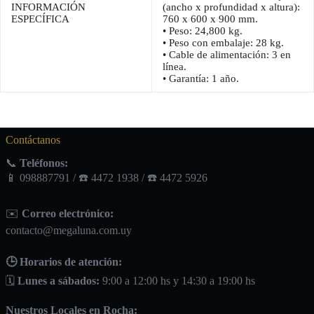
INFORMACIÓN
(ancho x profundidad x altura):
ESPECÍFICA
760 x 600 x 900 mm.
• Peso: 24,800 kg.
• Peso con embalaje: 28 kg.
• Cable de alimentación: 3 en
línea.
• Garantía: 1 año.
Contáctanos
📞
Teléfonos:
📱 098887791 / ☎️ 4472 1938 / ☎️ 4472 5926
✉️
Correo electrónico:
contacto@megaluna.com.uy
🕒 Horarios de atención:
🗓️
Lunes a sábados:
9:00 a 12:00 hs y 14:30 a 19:00 hs
Nuestros Locales en Rocha: