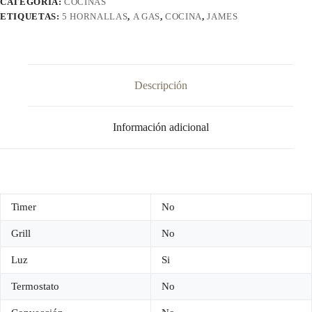
CATEGORÍA:
COCINAS
C
ETIQUETAS:
5 HORNALLAS
,
A GAS
,
COCINA
,
JAMES
150
B
BLANCO
cantidad
Descripción
Información adicional
Timer
No
Grill
No
Luz
Si
Termostato
No