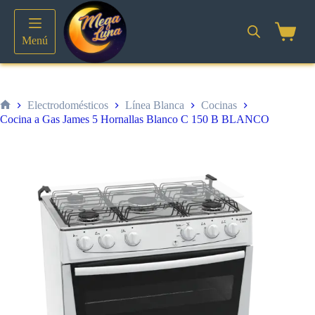
Saltar
al
contenido
Shoppin
Menú
cart
Electrodomésticos
Línea Blanca
Cocinas
Inicio
Cocina a Gas James 5 Hornallas Blanco C 150 B BLANCO