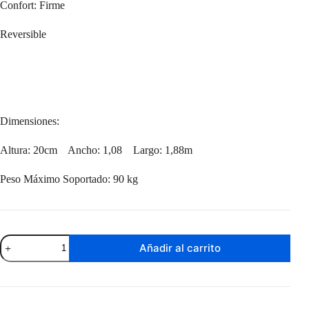
Confort: Firme
Reversible
Dimensiones:
Altura: 20cm Ancho: 1,08 Largo: 1,88m
Peso Máximo Soportado: 90 kg
Colchón
Añadir al carrito
Buen
Sueño
de
1
Plaza