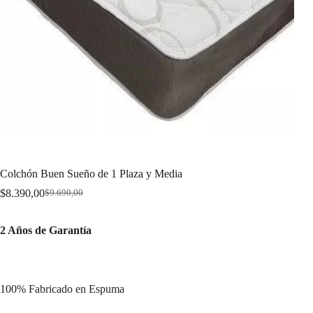
Colchón Buen Sueño de 1 Plaza y Media
$
8.390,00
$
9.690,00
Original
Current
price
price
was:
is:
2 Años de Garantía
$9.690,00.
$8.390,00.
100% Fabricado en Espuma