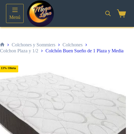
Saltar
al
contenido
Shoppin
Menú
cart
Colchones y Sommiers
Colchones
Inicio
Colchon Plaza y 1/2
Colchón Buen Sueño de 1 Plaza y Media
13% Oferta