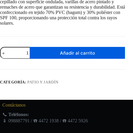
cepillado con superficie ondulada, varillas de acero pintado y
remaches de acero que garantizan su resistencia y durabilidad. Está
confeccionado en tejido 70% PVC (bagum) y 30% poliéster con
SPF 100, proporcionando una protección total contra los rayos
solares.
Sombrilla
Añadir al carrito
de
Playa
Bagum
1,8
Metro
de
CATEGORÍA:
PATIO Y JARDÍN
Diametro
Aluminio
Varios
Colores
cantidad
Contáctanos
📞
Teléfonos:
📱 098887791 / ☎️ 4472 1938 / ☎️ 4472 5926