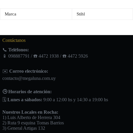
Marca
Stihl
Contáctanos
📞
Teléfonos:
📱 098887791 / ☎️ 4472 1938 / ☎️ 4472 5926
✉️
Correo electrónico:
contacto@megaluna.com.uy
🕒 Horarios de atención:
🗓️
Lunes a sábados:
9:00 a 12:00 hs y 14:30 a 19:00 hs
Nuestros Locales en Rocha:
1) Luis Alberto de Herrera 304
2) Ruta 9 esquina Tomas Barrios
3) General Artigas 132