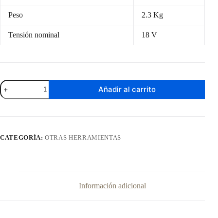
Peso
2.3 Kg
Tensión nominal
18 V
Cortacerco
Añadir al carrito
Stihl
HSA
45
cantidad
CATEGORÍA:
OTRAS HERRAMIENTAS
Información adicional