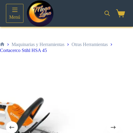
Saltar
al
contenido
Shoppin
Menú
cart
Maquinarias y Herramientas
Otras Herramientas
Inicio
Cortacerco Stihl HSA 45