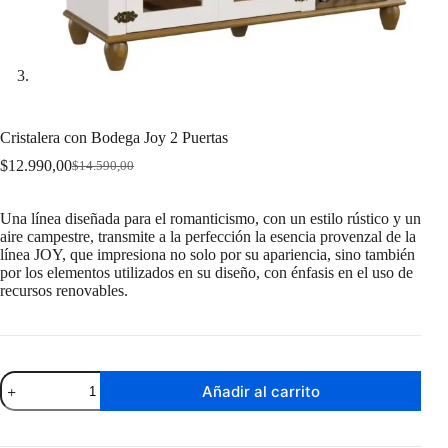
Cristalera con Bodega Joy 2 Puertas
$
12.990,00
$
14.590,00
Original
Current
price
price
was:
is:
Una línea diseñada para el romanticismo, con un estilo rústico y un
$14.590,00.
$12.990,00.
aire campestre, transmite a la perfección la esencia provenzal de la
línea JOY, que impresiona no solo por su apariencia, sino también
por los elementos utilizados en su diseño, con énfasis en el uso de
recursos renovables.
Cristalera
Añadir al carrito
con
Bodega
Joy
2