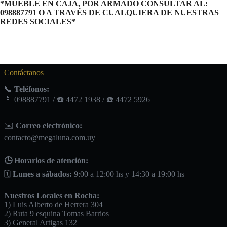
*MUEBLE EN CAJA, POR ARMADO CONSULTAR AL:
098887791 O A TRAVÉS DE CUALQUIERA DE NUESTRAS
REDES SOCIALES*
Contáctanos
📞
Teléfonos:
📱 098887791 / ☎️ 4472 1938 / ☎️ 4472 5926
✉️
Correo electrónico:
contacto@megaluna.com.uy
🕒 Horarios de atención:
🗓️
Lunes a sábados:
9:00 a 12:00 hs y 14:30 a 19:00 hs
Nuestros Locales en Rocha:
1) Luis Alberto de Herrera 304
2) Ruta 9 esquina Tomas Barrios
3) General Artigas 132