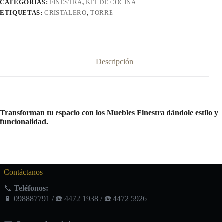
CATEGORÍAS:
FINESTRA
,
KIT DE COCINA
ETIQUETAS:
CRISTALERO
,
TORRE
Descripción
Transforman tu espacio con los Muebles Finestra dándole estilo y
funcionalidad.
Contáctanos
📞
Teléfonos:
📱 098887791 / ☎️ 4472 1938 / ☎️ 4472 5926