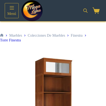
Saltar
al
contenido
Shoppin
Menú
cart
Muebles
Colecciones De Muebles
Finestra
Inicio
Torre Finestra