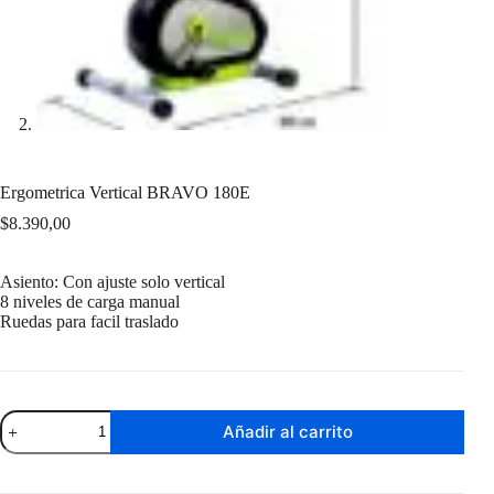
Ergometrica Vertical BRAVO 180E
$
8.390,00
Asiento: Con ajuste solo vertical
8 niveles de carga manual
Ruedas para facil traslado
Ergometrica
Añadir al carrito
Vertical
BRAVO
180E
cantidad