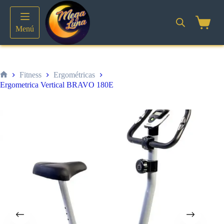
Saltar
al
contenido
Shoppin
Menú
cart
Fitness
Ergométricas
Inicio
Ergometrica Vertical BRAVO 180E