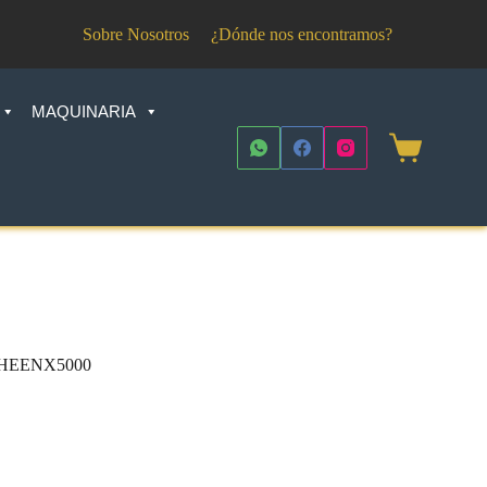
Sobre Nosotros
¿Dónde nos encontramos?
MAQUINARIA
Shopping
cart
ta HEENX5000