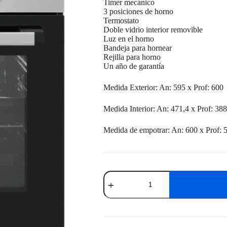
Timer mecánico
3 posiciones de horno
Termostato
Doble vidrio interior removible
Luz en el horno
Bandeja para hornear
Rejilla para horno
Un año de garantía
Medida Exterior: An: 595 x Prof: 600
Medida Interior: An: 471,4 x Prof: 38
Medida de empotrar: An: 600 x Prof: 
Horno
De
Empotrar
Electrico
Enxuta
HEENX5000
cantidad