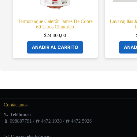
Termotanque Calefón James De Cobre
Lavavajillas 
60 Litros Cilíndrico
$
24.400,00
AÑADIR AL CARRITO
AÑAD
Contáctanos
📞
Teléfonos:
📱 098887791 / ☎️ 4472 1938 / ☎️ 4472 5926
✉️
Correo electrónico: