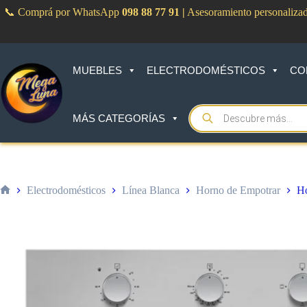
Saltar
📞 Comprá por WhatsApp
098 88 77 91
|
Asesoramiento personaliza
al
contenido
MUEBLES
ELECTRODOMÉSTICOS
CO
Products
MÁS CATEGORÍAS
search
Electrodomésticos
Línea Blanca
Horno de Empotrar
Ho
Inicio