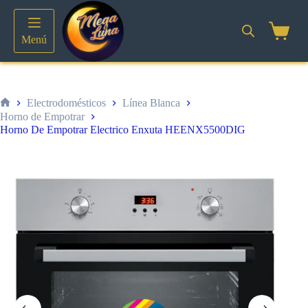
Saltar
al
contenido
Shoppin
Menú
cart
Electrodomésticos
Línea Blanca
Inicio
Horno de Empotrar
Horno De Empotrar Electrico Enxuta HEENX5500DIG