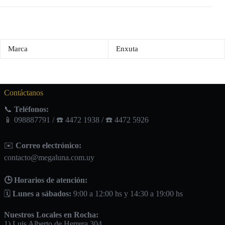
Marca
Enxuta
Contáctanos
📞
Teléfonos:
📱 098887791 / ☎️ 4472 1938 / ☎️ 4472 5926
✉️
Correo electrónico:
contacto@megaluna.com.uy
🕒 Horarios de atención:
🗓️
Lunes a sábados:
9:00 a 12:00 hs y 14:30 a 19:00 hs
Nuestros Locales en Rocha:
1) Luis Alberto de Herrera 304