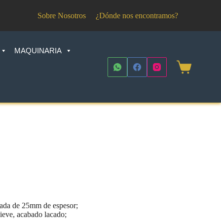
Sobre Nosotros
¿Dónde nos encontramos?
MAQUINARIA
Shopping
cart
tada de 25mm de espesor;
lieve, acabado lacado;