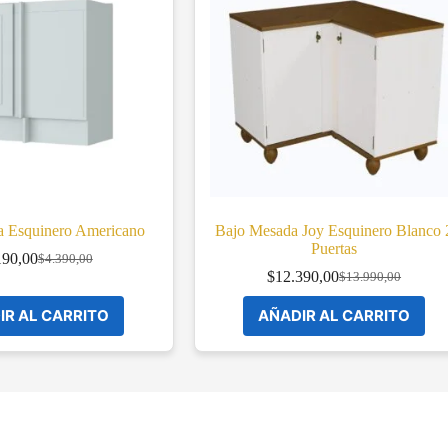
a Esquinero Americano
Bajo Mesada Joy Esquinero Blanco 
Puertas
190,00
$
4.390,00
Original
Current
$
12.390,00
$
13.990,00
price
price
Original
Current
was:
is:
price
price
IR AL CARRITO
AÑADIR AL CARRITO
$4.390,00.
$4.190,00.
was:
is:
$13.990,00.
$12.390,00.