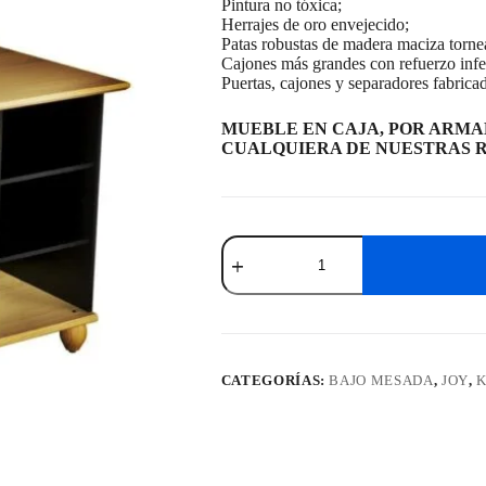
Pintura no tóxica;
Herrajes de oro envejecido;
Patas robustas de madera maciza torne
Cajones más grandes con refuerzo infer
Puertas, cajones y separadores fabric
MUEBLE EN CAJA, POR ARMAD
CUALQUIERA DE NUESTRAS R
Isla
Joy
Negro
cantidad
CATEGORÍAS:
BAJO MESADA
,
JOY
,
K