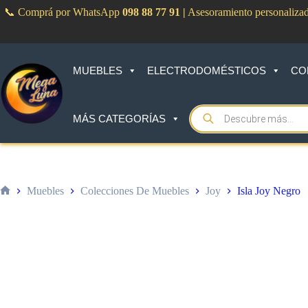
Saltar
📞 Comprá por WhatsApp
098 88 77 91
|
Asesoramiento personaliza
al
contenido
MUEBLES
ELECTRODOMÉSTICOS
CO
Products
MÁS CATEGORÍAS
search
Muebles
Colecciones De Muebles
Joy
Isla Joy Negro
Inicio