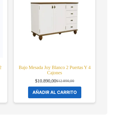
2
Bajo Mesada Joy Blanco 2 Puertas Y 4
Cajones
$
10.890,00
$
12.890,00
Original
Current
price
price
AÑADIR AL CARRITO
was:
is:
$12.890,00.
$10.890,00.