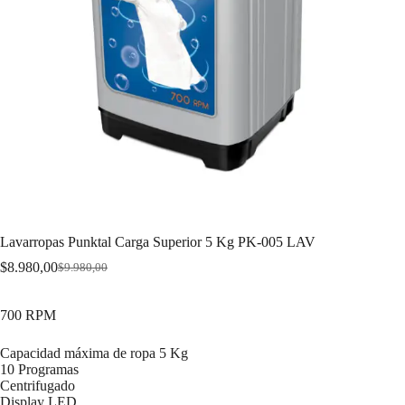
Lavarropas Punktal Carga Superior 5 Kg PK-005 LAV
$
8.980,00
$
9.980,00
Original
Current
price
price
was:
is:
700 RPM
$9.980,00.
$8.980,00.
Capacidad máxima de ropa 5 Kg
10 Programas
Centrifugado
Display LED