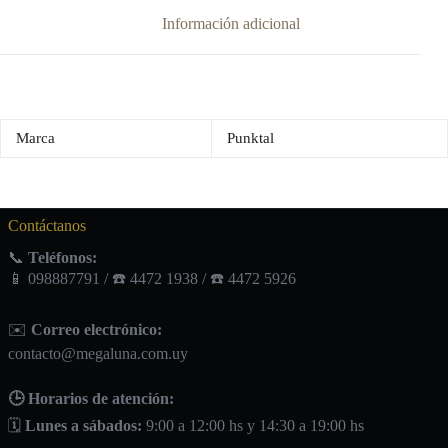
Información adicional
Marca
Punktal
Contáctanos
📞
Teléfonos:
📱 098887791 / ☎️ 4472 1938 / ☎️ 4472 5926
✉️
Correo electrónico:
contacto@megaluna.com.uy
🕒 Horarios de atención:
🗓️
Lunes a sábados:
9:00 a 12:00 hs y 14:30 a 19:00 hs