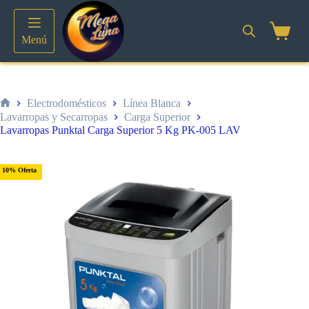
Saltar
al
contenido
Shoppin
Menú
cart
Electrodomésticos
Línea Blanca
Inicio
Lavarropas y Secarropas
Carga Superior
Lavarropas Punktal Carga Superior 5 Kg PK-005 LAV
10% Oferta