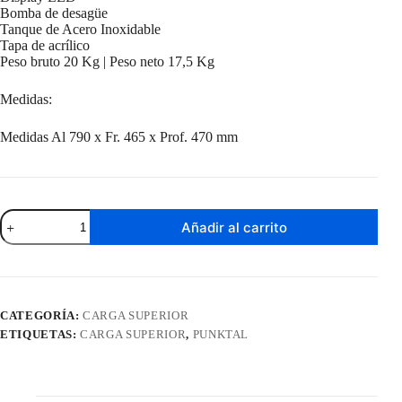
Bomba de desagüe
Tanque de Acero Inoxidable
Tapa de acrílico
Peso bruto 20 Kg | Peso neto 17,5 Kg
Medidas:
Medidas Al 790 x Fr. 465 x Prof. 470 mm
Lavarropas
Añadir al carrito
Punktal
Carga
Superior
5
Kg
PK-
CATEGORÍA:
CARGA SUPERIOR
005
ETIQUETAS:
CARGA SUPERIOR
,
PUNKTAL
LAV
cantidad