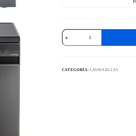
P
Lavavajillas
James
14
Cubiertos
LV
14M
BP
NEGRO
CATEGORÍA:
LAVAVAJILLAS
cantidad