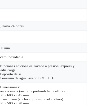
i
i
i, hasta 24 horas
i
00 mm
cero inoxidable
 Funciones adicionales: lavado a presión, express y
edia carga.
 Depósito de sal.
 Consumo de agua lavado ECO: 11 L.
 Dimensiones:
on encimera (ancho x profundidad x altura):
98 x 600 x 845 mm.
in encimera (ancho x profundidad x altura):
98 x 580 x 820 mm.