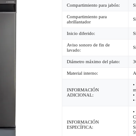
Compartimiento para jabón:
S
Compartimiento para
S
abrillantador
Inicio diferido:
S
Aviso sonoro de fin de
S
lavado:
Diámetro máximo del plato:
3
Material interno:
A
•
INFORMACIÓN
m
ADICIONAL:
•
•
•
C
INFORMACIÓN
5
ESPECÍFICA:
S
5