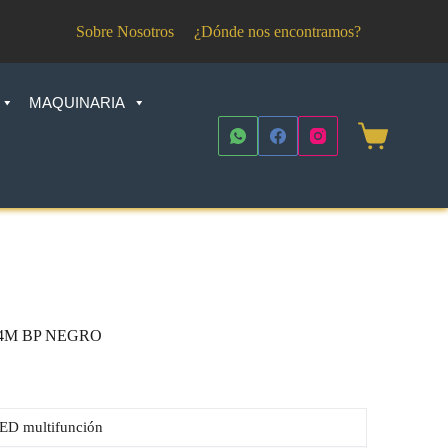
Sobre Nosotros
¿Dónde nos encontramos?
MAQUINARIA
Shopping
cart
V 14M BP NEGRO
ED multifunción