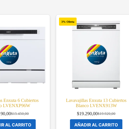
3% Oferta
as Enxuta 6 Cubiertos
Lavavajillas Enxuta 13 Cubiertos
co LVENXP96W
Blanco LVENX913W
190,00
$
19.290,00
$
15.450,00
$
19.920,00
Original
Current
Original
Current
price
price
price
price
IR AL CARRITO
AÑADIR AL CARRITO
was:
is:
was:
is: