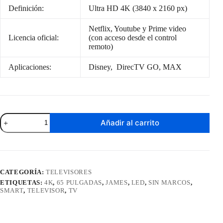
Definición:
Ultra HD 4K (3840 x 2160 px)
Netflix, Youtube y Prime video
Licencia oficial:
(con acceso desde el control
remoto)
Aplicaciones:
Disney, DirecTV GO, MAX
Led
Añadir al carrito
Smart
Ultra
HD
4K
65
Pulgadas
CATEGORÍA:
TELEVISORES
James
ETIQUETAS:
4K
,
65 PULGADAS
,
JAMES
,
LED
,
SIN MARCOS
,
Sin
SMART
,
TELEVISOR
,
TV
Marcos
cantidad