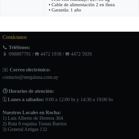
• Cable de alimentación 2 en línea
• Garantía: 1 año
Contáctanos
📞
Teléfonos:
📱 098887791 / ☎️ 4472 1938 / ☎️ 4472 5926
✉️
Correo electrónico:
contacto@megaluna.com.uy
🕒 Horarios de atención:
🗓️
Lunes a sábados:
9:00 a 12:00 hs y 14:30 a 19:00 hs
Nuestros Locales en Rocha:
1) Luis Alberto de Herrera 304
2) Ruta 9 esquina Tomas Barrios
3) General Artigas 132