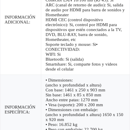
ARC (canal de retorno de audio): Si, salida
de audio por HDMI para barra de sonidos y
Hometheater
INFORMACIÓN
HDMI CEC (control dispositivo
ADICIONAL:
electrónico): Si, control por HDMI para
dispositivos que estén conectados a la TV,
DVD, BLU-RAY, barra de sonido,
Hometheater, etc
Soporte teclado y mouse: Si•
CONECTIVIDAD:
WIFI: Si
Bluetooth: Si (salida)
Smartshare: Si, comparte fotos y videos
desde el celular
• Dimensiones:
(ancho x profundidad x altura)
Con base: 1461 x 250 x 903 mm
Sin base: 1461 x 85 x 850 mm
Ancho entre patas: 1270 mm
• Vesa (soporte): 200 x 200 mm
INFORMACIÓN
• Dimensiones con embalaje:
ESPECÍFICA:
(ancho x profundidad x altura) 1650 x 150
x 920 mm
• Peso: 16.852 kg
• Peso con embalaje: 22.700 kg