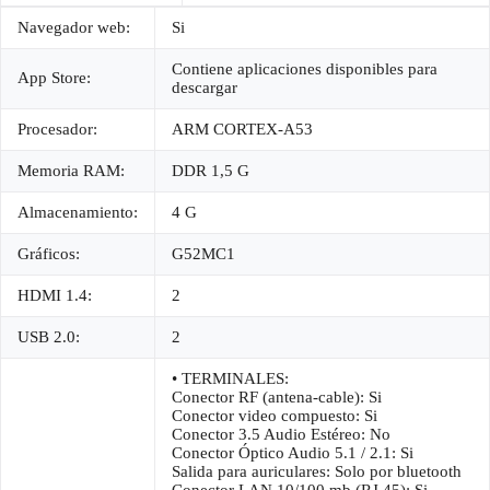
Navegador web:
Si
Contiene aplicaciones disponibles para
App Store:
descargar
Procesador:
ARM CORTEX-A53
Memoria RAM:
DDR 1,5 G
Almacenamiento:
4 G
Gráficos:
G52MC1
HDMI 1.4:
2
USB 2.0:
2
• TERMINALES:
Conector RF (antena-cable): Si
Conector video compuesto: Si
Conector 3.5 Audio Estéreo: No
Conector Óptico Audio 5.1 / 2.1: Si
Salida para auriculares: Solo por bluetooth
Conector LAN 10/100 mb (RJ 45): Si