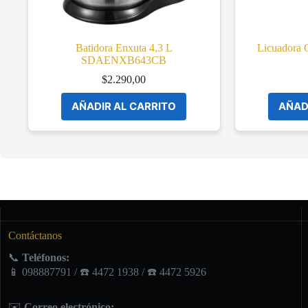
Batidora Enxuta 4,3 L
Licuadora C
SDAENXB643CB
$
2.290,00
AÑADIR AL CARRITO
AÑAD
Contáctanos
📞
Teléfonos:
📱 098887791 / ☎️ 4472 1938 / ☎️ 4472 5926
✉️
Correo electrónico: