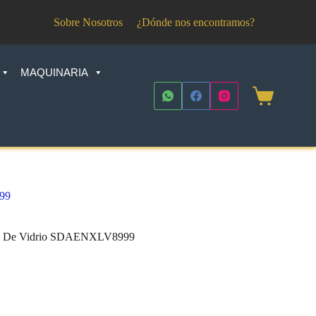
Sobre Nosotros
¿Dónde nos encontramos?
MAQUINARIA
Shopping
cart
999
aso De Vidrio SDAENXLV8999