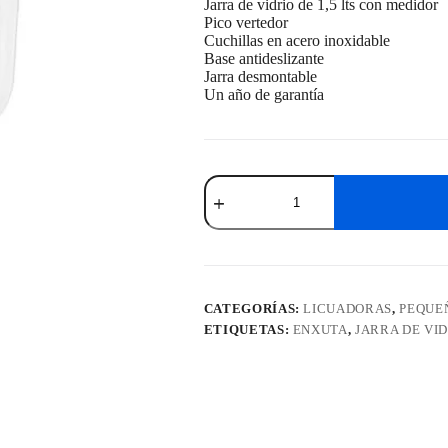
Jarra de vidrio de 1,5 lts con medidor
Pico vertedor
Cuchillas en acero inoxidable
Base antideslizante
Jarra desmontable
Un año de garantía
Licuadora
Enxuta
1,5
Litros
Con
Vaso
De
Vidrio
CATEGORÍAS:
LICUADORAS
,
PEQUE
SDAENXLV8999
ETIQUETAS:
ENXUTA
,
JARRA DE VI
cantidad