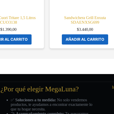
uori Tritare 1,5 Litros
Sandwichera Grill Enxuta
CUO3138
SDAENXSG699
$
1.390,00
$
3.440,00
IR AL CARRITO
AÑADIR AL CARRITO
¿Por qué elegir MegaLuna?
I
✅
Soluciones a tu medida:
No solo vendemos
productos, te ayudamos a encontrar exactamente lo
que tu hogar necesita.
🤝
Acompañamiento completo:
Te asesoramos