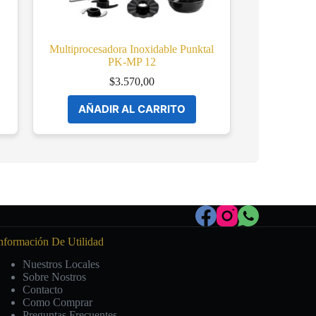
Multiprocesadora Inoxidable Punktal
PK-MP 12
$
3.570,00
AÑADIR AL CARRITO
nformación De Utilidad
Nuestros Locales
Sobre Nostros
Contacto
Como Comprar
Preguntas Frecuentes