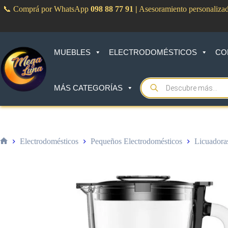
Saltar
📞 Comprá por WhatsApp
098 88 77 91
|
Asesoramiento personaliza
al
contenido
MUEBLES
ELECTRODOMÉSTICOS
CO
Products
MÁS CATEGORÍAS
search
Electrodomésticos
Pequeños Electrodomésticos
Licuadora
Inicio