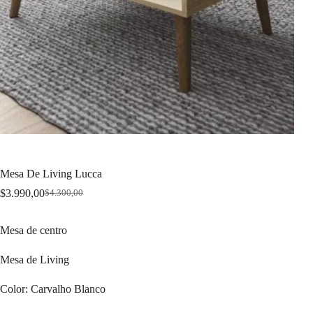
Mesa De Living Lucca
$
3.990,00
$
4.300,00
Original
Current
price
price
was:
is:
Mesa de centro
$4.300,00.
$3.990,00.
Mesa de Living
Color: Carvalho Blanco