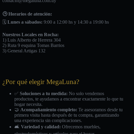
contacto@megaluna.com.uy
🕒 Horarios de atención:
🗓️
Lunes a sábados:
9:00 a 12:00 hs y 14:30 a 19:00 hs
Nuestros Locales en Rocha:
1) Luis Alberto de Herrera 304
2) Ruta 9 esquina Tomas Barrios
3) General Artigas 132
¿Por qué elegir MegaLuna?
✅
Soluciones a tu medida:
No solo vendemos
productos, te ayudamos a encontrar exactamente lo que tu
hogar necesita.
🤝
Acompañamiento completo:
Te asesoramos desde tu
primera visita hasta después de tu compra, garantizando
una experiencia sin complicaciones.
🛋️
Variedad y calidad:
Ofrecemos muebles,
electrodomésticos y artículos para el hogar