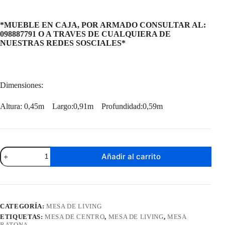
*MUEBLE EN CAJA, POR ARMADO CONSULTAR AL:
098887791 O A TRAVES DE CUALQUIERA DE
NUESTRAS REDES SOSCIALES*
Dimensiones:
Altura: 0,45m Largo:0,91m Profundidad:0,59m
Mesa
Añadir al carrito
De
Living
Lucca
cantidad
CATEGORÍA:
MESA DE LIVING
ETIQUETAS:
MESA DE CENTRO
,
MESA DE LIVING
,
MESA
RATONA