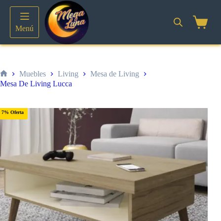
Saltar
al
contenido
Shoppin
Menú
cart
Muebles
Living
Mesa de Living
Inicio
Mesa De Living Lucca
7% Oferta