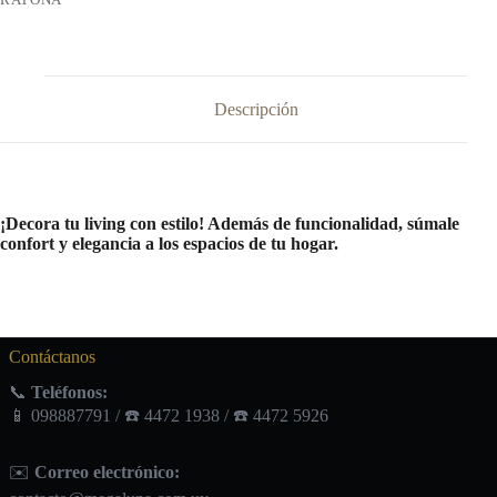
Descripción
¡Decora tu living con estilo! Además de funcionalidad, súmale
confort y elegancia a los espacios de tu hogar.
Contáctanos
📞
Teléfonos:
📱 098887791 / ☎️ 4472 1938 / ☎️ 4472 5926
✉️
Correo electrónico: