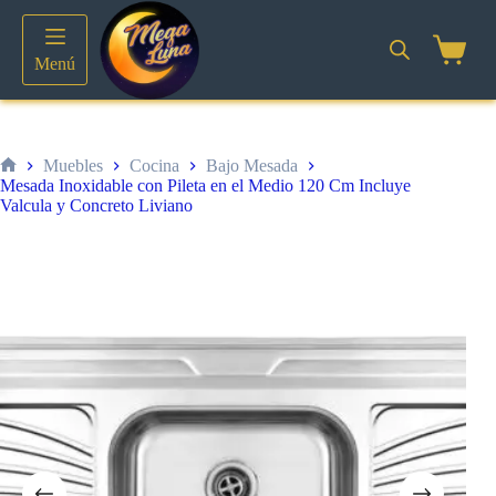
Saltar
al
contenido
Shoppin
Menú
cart
Muebles
Cocina
Bajo Mesada
Inicio
Mesada Inoxidable con Pileta en el Medio 120 Cm Incluye
Valcula y Concreto Liviano