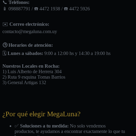
cantidad
📞
Teléfonos:
📱 098887791 / ☎️ 4472 1938 / ☎️ 4472 5926
✉️
Correo electrónico:
contacto@megaluna.com.uy
🕒 Horarios de atención:
🗓️
Lunes a sábados:
9:00 a 12:00 hs y 14:30 a 19:00 hs
Nuestros Locales en Rocha:
1) Luis Alberto de Herrera 304
2) Ruta 9 esquina Tomas Barrios
3) General Artigas 132
¿Por qué elegir MegaLuna?
✅
Soluciones a tu medida:
No solo vendemos
productos, te ayudamos a encontrar exactamente lo que tu