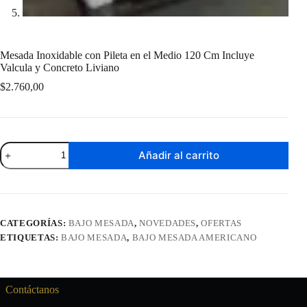
Mesada Inoxidable con Pileta en el Medio 120 Cm Incluye
Valcula y Concreto Liviano
$
2.760,00
Mesada
Añadir al carrito
Inoxidable
con
Pileta
en
el
Medio
CATEGORÍAS:
BAJO MESADA
,
NOVEDADES
,
OFERTAS
120
ETIQUETAS:
BAJO MESADA
,
BAJO MESADA AMERICANO
Cm
Incluye
Valcula
y
Concreto
Contáctanos
Liviano