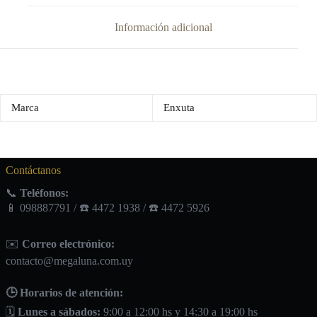
Información adicional
Marca
Enxuta
Contáctanos
📞
Teléfonos:
📱 098887791 / ☎️ 4472 1938 / ☎️ 4472 5926
✉️
Correo electrónico:
contacto@megaluna.com.uy
🕒 Horarios de atención:
🗓️
Lunes a sábados:
9:00 a 12:00 hs y 14:30 a 19:00 hs