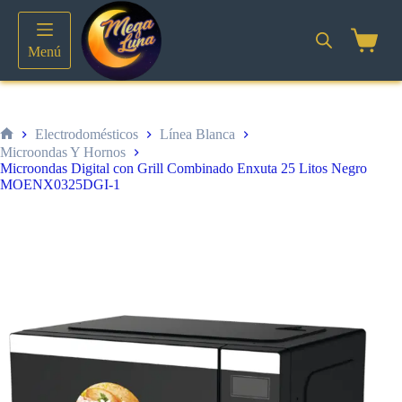
Saltar
al
contenido
Shoppin
Menú
cart
Electrodomésticos
Línea Blanca
Inicio
Microondas Y Hornos
Microondas Digital con Grill Combinado Enxuta 25 Litos Negro
MOENX0325DGI-1