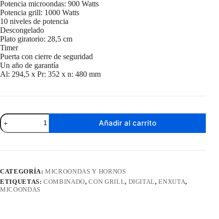
Potencia microondas: 900 Watts
Potencia grill: 1000 Watts
10 niveles de potencia
Descongelado
Plato giratorio: 28,5 cm
Timer
Puerta con cierre de seguridad
Un año de garantía
Al: 294,5 x Pr: 352 x n: 480 mm
Microondas
Añadir al carrito
Digital
con
Grill
Combinado
Enxuta
25
CATEGORÍA:
MICROONDAS Y HORNOS
Litos
ETIQUETAS:
COMBINADO
,
CON GRILL
,
DIGITAL
,
ENXUTA
,
Negro
MICOONDAS
MOENX0325DGI-
1
cantidad