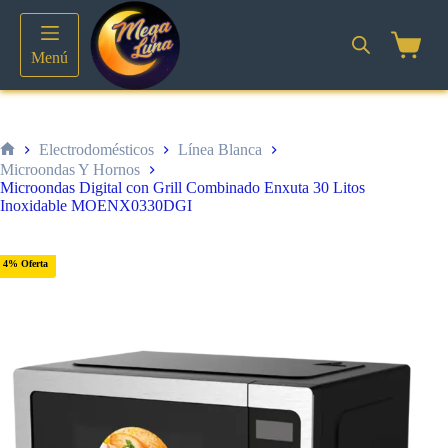
Saltar
al
contenido
Shoppin
Menú
cart
Electrodomésticos
Línea Blanca
Inicio
Microondas Y Hornos
Microondas Digital con Grill Combinado Enxuta 30 Litos
Inoxidable MOENX0330DGI
4% Oferta