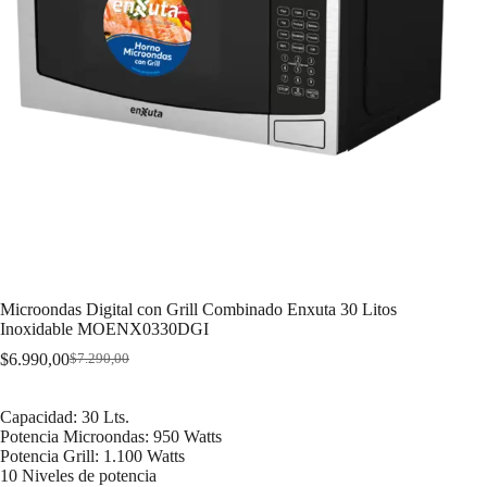
Microondas Digital con Grill Combinado Enxuta 30 Litos
Inoxidable MOENX0330DGI
$
6.990,00
$
7.290,00
Original
Current
price
price
was:
is:
Capacidad: 30 Lts.
$7.290,00.
$6.990,00.
Potencia Microondas: 950 Watts
Potencia Grill: 1.100 Watts
10 Niveles de potencia