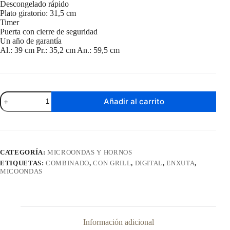
Descongelado rápido
Plato giratorio: 31,5 cm
Timer
Puerta con cierre de seguridad
Un año de garantía
Al.: 39 cm Pr.: 35,2 cm An.: 59,5 cm
Microondas
Añadir al carrito
Digital
con
Grill
Combinado
Enxuta
30
CATEGORÍA:
MICROONDAS Y HORNOS
Litos
ETIQUETAS:
COMBINADO
,
CON GRILL
,
DIGITAL
,
ENXUTA
,
Inoxidable
MICOONDAS
MOENX0330DGI
cantidad
Información adicional