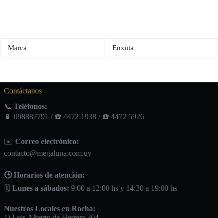
Marca
Enxuta
Contáctanos
📞
Teléfonos:
📱 098887791 / ☎️ 4472 1938 / ☎️ 4472 5926
✉️
Correo electrónico:
contacto@megaluna.com.uy
🕒 Horarios de atención:
🗓️
Lunes a sábados:
9:00 a 12:00 hs y 14:30 a 19:00 hs
Nuestros Locales en Rocha:
1) Luis Alberto de Herrera 304